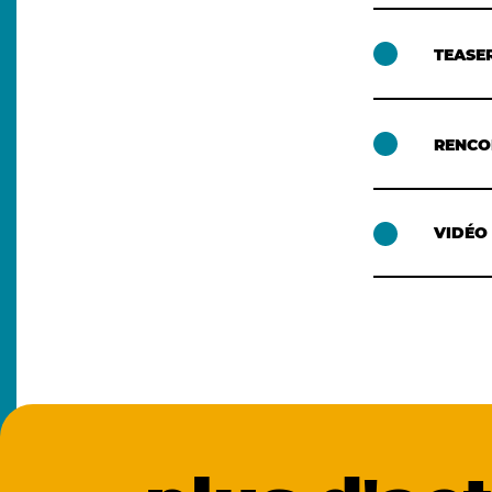
TEASE
RENCO
VIDÉO 