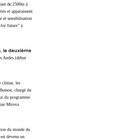
llant de 2500m à
rtes et apparaissent
 et sensibilisation
for future” à
le deuxième
),
es Andes (début
 climat, les
e Bosson, chargé du
teur du programme
 par Mirova
ation du monde du
 est devenu un