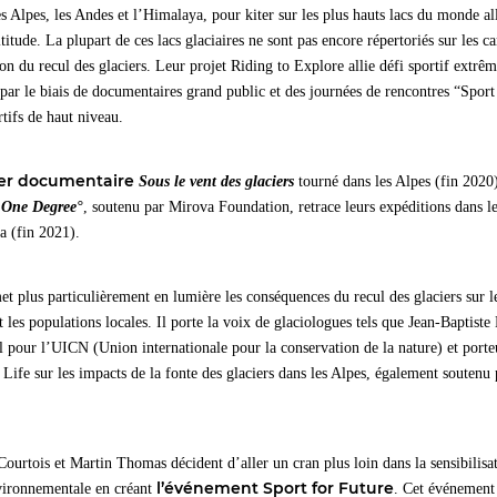
es Alpes, les Andes et l’Himalaya, pour kiter sur les plus hauts lacs du monde a
itude. La plupart de ces lacs glaciaires ne sont pas encore répertoriés sur les ca
on du recul des glaciers. Leur projet Riding to Explore allie défi sportif extrême
ar le biais de documentaires grand public et des journées de rencontres “Sport 
rtifs de haut niveau.
er documentaire
Sous le vent des glaciers
tourné dans les Alpes (fin 2020
e
One Degree°
, soutenu par Mirova Foundation, retrace leurs expéditions dans l
ya (fin 2021).
 plus particulièrement en lumière les conséquences du recul des glaciers sur le
t les populations locales. Il porte la voix de glaciologues tels que Jean-Baptist
 pour l’UICN (Union internationale pour la conservation de la nature) et por
Life sur les impacts de la fonte des glaciers dans les Alpes, également soutenu
ourtois et Martin Thomas décident d’aller un cran plus loin dans la sensibilis
l’événement Sport for Future
nvironnementale en créant
. Cet événement