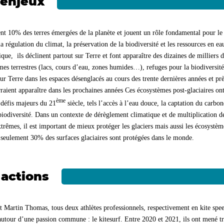
 enjeux
nt 10% des terres émergées de la planète et jouent un rôle fondamental pour le 
la régulation du climat, la préservation de la biodiversité et les ressources en e
ue, ils déclinent partout sur Terre et font apparaître des dizaines de milliers
es terrestres (lacs, cours d’eau, zones humides…), refuges pour la biodiversité
ur Terre dans les espaces désenglacés au cours des trente dernières années et pr
aient apparaître dans les prochaines années Ces écosystèmes post-glaciaires ont
ème
 défis majeurs du 21
siècle, tels l’accès à l’eau douce, la captation du carbo
 biodiversité. Dans un contexte de dérèglement climatique et de multiplication
rêmes, il est important de mieux protéger les glaciers mais aussi les écosystèm
 seulement 30% des surfaces glaciaires sont protégées dans le monde.
 actions
t Martin Thomas, tous deux athlètes professionnels, respectivement en kite spee
autour d’une passion commune : le kitesurf. Entre 2020 et 2021, ils ont mené tr