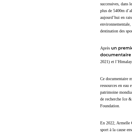
successives, dans l
plus de 5400m d’alt
aujourd’hui en rais
environnementale, p
destination des spo
un premi
Après
documentair
2021) et l’Himala
Ce documentaire met
ressources en eau e
patrimoine mondial
de recherche Ice & 
Foundation.
En 2022, Armelle C
sport à la cause e