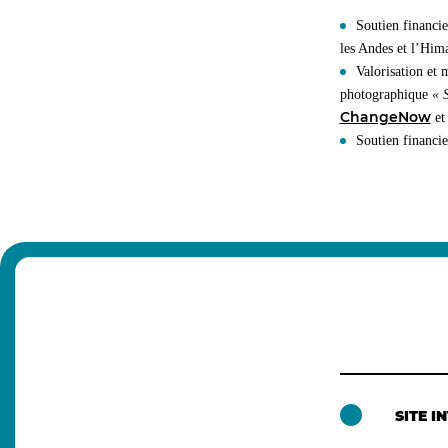
Soutien financie
les Andes et l’Hi
Valorisation et 
photographique
« S
ChangeNow
et
Soutien financi
SITE I