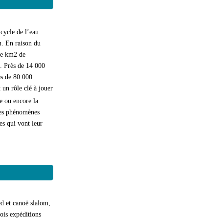
cycle de l’eau
au. En raison du
 de km2 de
. Près de 14 000
ès de 80 000
 un rôle clé à jouer
ne ou encore la
 des phénomènes
es qui vont leur
d et canoë slalom,
ois expéditions