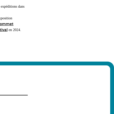
 expéditions dans
xposition
ommet
ival
en 2024.