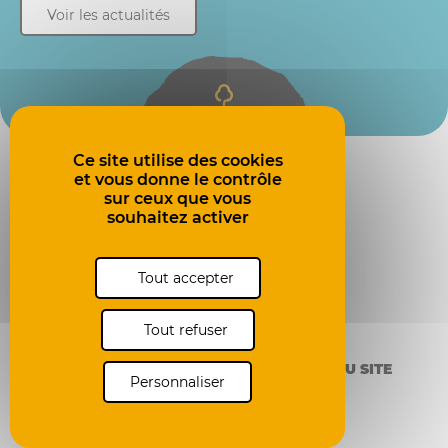
Voir les actualités
Ce site émet
moins de
Ce site utilise des cookies
0,50g
et vous donne le contrôle
de CO
2
sur ceux que vous
souhaitez activer
Tout accepter
MENTIONS LÉGALES
DONNÉES PERSONNELLES
Tout refuser
POLITIQUE DES COOKIES
GESTION DES COOKIES
PLAN DU SITE
Personnaliser